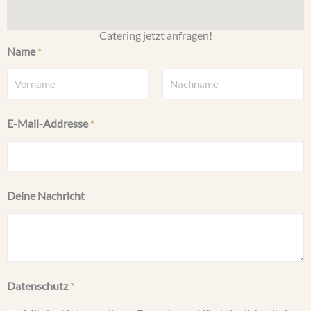
Catering jetzt anfragen!
Name
*
V
N
E-Mail-Addresse
*
o
a
r
c
n
h
a
n
m
a
Deine Nachricht
e
m
e
Datenschutz
*